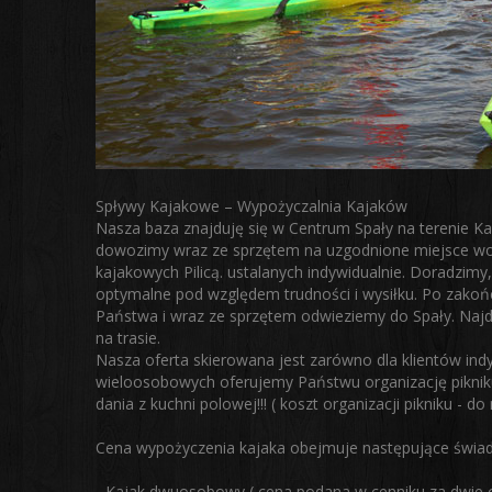
Spływy Kajakowe – Wypożyczalnia Kajaków
Nasza baza znajduję się w Centrum Spały na terenie Ka
dowozimy wraz ze sprzętem na uzgodnione miejsce w
kajakowych Pilicą. ustalanych indywidualnie. Doradzimy,
optymalne pod względem trudności i wysiłku. Po zakoń
Państwa i wraz ze sprzętem odwieziemy do Spały. Najd
na trasie.
Nasza oferta skierowana jest zarówno dla klientów ind
wieloosobowych oferujemy Państwu organizację pikniku 
dania z kuchni polowej!!! ( koszt organizacji pikniku - do 
Cena wypożyczenia kajaka obejmuje następujące świad
- Kajak dwuosobowy ( cena podana w cenniku za dwie 