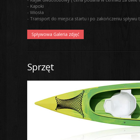
- Kapoki
- Wiosła
- Transport do miejsca startu i po zakończeniu spływu
Spływowa Galeria zdjęć
Sprzęt