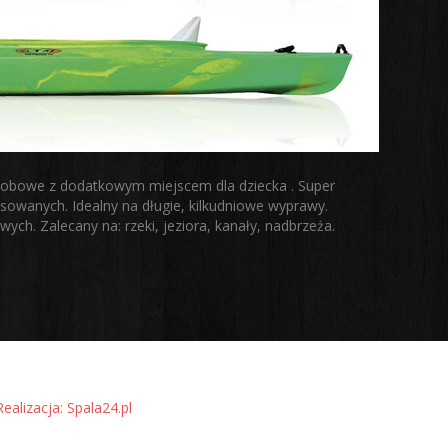
obowe z dodatkowym miejscem dla dziecka . Super
sowanych. Idealny na długie, kilkudniowe wyprawy.
ch. Zalecany na: rzeki, jeziora, kanały, nadbrzeża.
Realizacja: Spala24.pl