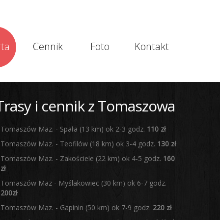
rta
Cennik
Foto
Kontakt
Trasy i cennik z Tomaszowa
Tomaszów Maz. - Spała (13 km) ok 2-3 godz.
110 zł
Tomaszów Maz. - Teofilów (18 km) ok 3-4 godz.
130 zł
Tomaszów Maz. - Zakościele (22 km) ok 4-5 godz.
160
zł
Tomaszów Maz - Myślakowiec (30 km) ok 6-7 godz.
200zł
Tomaszów Maz. - Gapinin (50 km) ok 7-9 godz.
220 zł