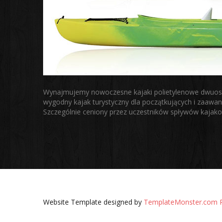
Wynajmujemy nowoczesne kajaki polietylenowe dwuos
wygodny kajak turystyczny dla początkujących i zaawan
Szczególnie ceniony przez uczestników spływów kajakowy
Website Template designed by
TemplateMonster.com