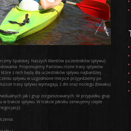
rczmy Spalskiej. Naszych klientów (uczestników spływu)
odowania. Proponujemy Państwu różne trasy spływów
 które z nich będą dla uczestników spływu najbardziej
czeniu spływu w uzgodnione miejsce przyjedziemy po
łuższe trasy spływu wymagają 2 dni oraz noclegu (biwaku)
ywidualnych jak i grup zorganizowanych. W przypadku grup
w trakcie spływu. W trakcie pikniku serwujemy ciepłe
negocjacji).
czenia:
osoby )